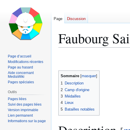
Page
Discussion
Faubourg Sai
Aller
Aller
Page d’accueil
à
à
Modifications récentes
Page au hasard
la
la
Aide concernant
navigation
recherche
Sommaire
MediaWiki
Pages spéciales
1
Description
2
Camp d'origine
Outils
3
Médailles
Pages liées
4
Lieux
Suivi des pages liées
5
Batailles notables
Version imprimable
Lien permanent
Informations sur la page
Description