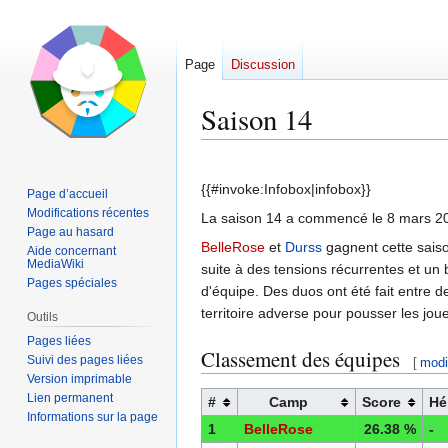
Page
Discussion
Saison 14
Aller
Aller
à
à
{{#invoke:Infobox|infobox}}
Page d’accueil
la
la
Modifications récentes
La saison 14 a commencé le 8 mars 201
navigation
recherche
Page au hasard
BelleRose
et
Durss
gagnent cette saiso
Aide concernant
MediaWiki
suite à des tensions récurrentes et un
Pages spéciales
d'équipe. Des duos ont été fait entre 
territoire adverse pour pousser les joue
Outils
Pages liées
Classement des équipes
Suivi des pages liées
[
modi
Version imprimable
Lien permanent
#
Camp
Score
Hé
Informations sur la page
1
BelleRose
26.38 %
-