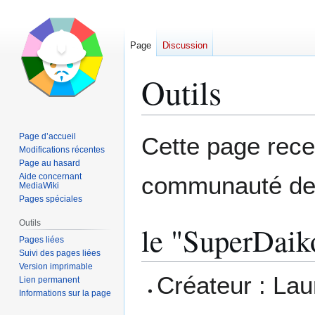
Page
Discussion
Outils
Aller
Aller
Page d’accueil
Cette page recen
à
à
Modifications récentes
Page au hasard
la
la
Aide concernant
communauté des 
navigation
recherche
MediaWiki
Pages spéciales
Outils
le "SuperDaik
Pages liées
Suivi des pages liées
Version imprimable
Créateur : La
Lien permanent
Informations sur la page