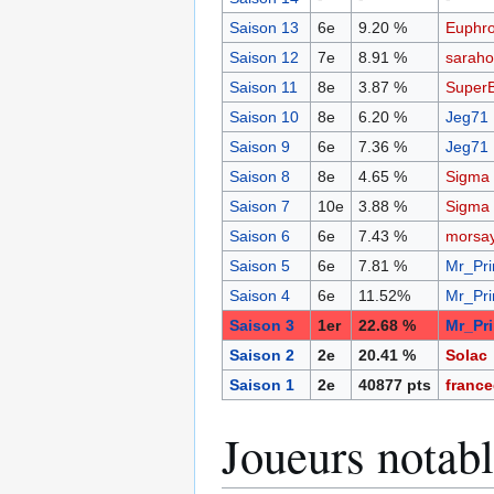
Saison 13
6e
9.20 %
Euphro
Saison 12
7e
8.91 %
saraho
Saison 11
8e
3.87 %
Super
Saison 10
8e
6.20 %
Jeg71
Saison 9
6e
7.36 %
Jeg71
Saison 8
8e
4.65 %
Sigma
Saison 7
10e
3.88 %
Sigma
Saison 6
6e
7.43 %
morsa
Saison 5
6e
7.81 %
Mr_Pri
Saison 4
6e
11.52%
Mr_Pri
Saison 3
1er
22.68 %
Mr_Pr
Saison 2
2e
20.41 %
Solac
Saison 1
2e
40877 pts
franc
Joueurs notab