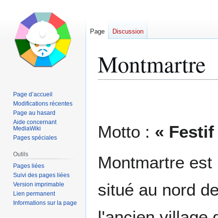
Page
Discussion
Montmartre
Aller
Aller
Page d’accueil
à
à
Modifications récentes
Page au hasard
la
la
Aide concernant
navigation
recherche
Motto :
« Festif
MediaWiki
Pages spéciales
Outils
Montmartre est 
Pages liées
Suivi des pages liées
situé au nord de
Version imprimable
Lien permanent
Informations sur la page
l'ancien village