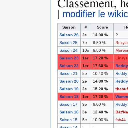
Classement, hé
|
modifier le wiki
Saison
#
Score
H
Saison 26
2e
14.00 %
?
Saison 25
7e
8.80 %
Roxyla
Saison 24
10e
6.80 %
Meren
Saison 23
1er
17.20 %
Linrys
Saison 22
1er
17.60 %
Reddy
Saison 21
5e
10.40 %
Reddy
Saison 20
2e
14.80 %
Reddy
Saison 19
2e
15.20 %
thesuf
Saison 18
1er
17.20 %
Wamma
Saison 17
9e
6.00 %
Reddy
Saison 16
3e
12.40 %
Bat'N
Saison 15
5e
10.00 %
fab44
Saison 14
-
-
-